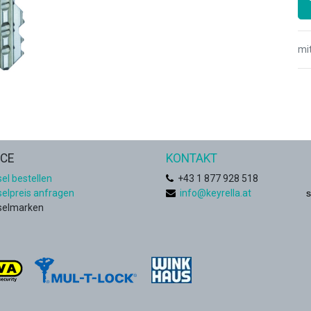
mi
ICE
KONTAKT
el bestellen
+
43 1 877 928 518
selpreis anfragen
info@keyrella.at
s
selmarken