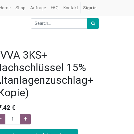
Home
Shop
Anfrage
FAQ
Kontakt
Sign in
EVVA 3KS+
achschlüssel 15%
ltanlagenzuschlag+
Kopie)
7.42
€