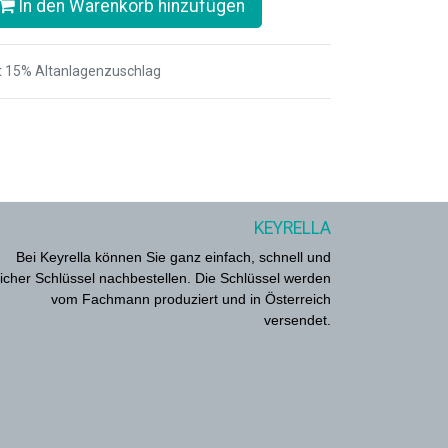
In den Warenkorb hinzufügen
t 15% Altanlagenzuschlag
KEYRELLA
Bei Keyrella können Sie ganz einfach, schnell und
icher Schlüssel nachbestellen. Die Schlüssel werden
vom Fachmann produziert und in Österreich
versendet.