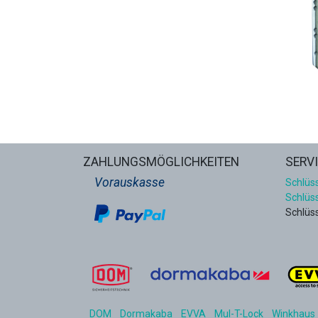
ZAHLUNGSMÖGLICHKEITEN
SERV
Vorauskasse
Schlüss
Schlüs
Schlüs
DOM
Dormakaba
EVVA
Mul-T-Lock
Winkhaus