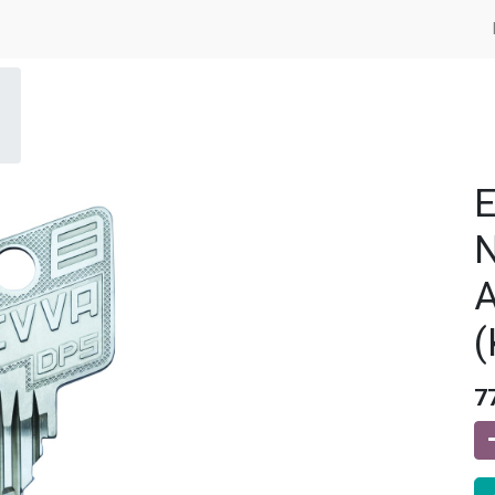
N
A
(
7