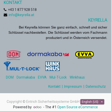
KONTAKT
+
43 1 877 928 518
info@keyrella.at
KEYRELLA
Bei Keyrella können Sie ganz einfach, schnell und sicher
Schlüssel nachbestellen. Die Schlüssel werden vom Fachmann
produziert und in Österreich versendet.
DOM
Dormakaba
EVVA
Mul-T-Lock
Winkhaus
Kontakt
|
Impressum
|
Datenschutz
Copyright ©
Entrich Sicherheitssysteme GmbH
English (US)
Powered by
- The #1
Open Source eCommerce